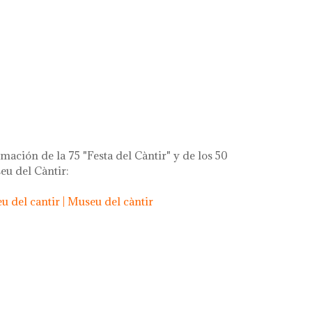
rça de la gent!
mación de la 75 "Festa del Càntir" y de los 50
eu del Càntir:
 del cantir | Museu del càntir