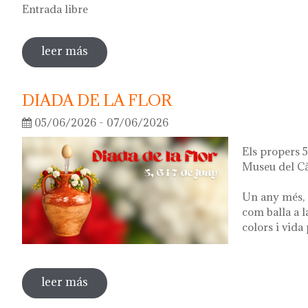
Entrada libre
leer más
sobre visita guiada a la exposición 'lo q
DIADA DE LA FLOR
05/06/2026 - 07/06/2026
Els propers 5,
Museu del Cà
Un any més, 
com balla a l
colors i vida
leer más
sobre diada de la flor