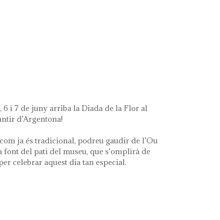
ue queda de mí'
 6 i 7 de juny arriba la Diada de la Flor al
ntir d’Argentona!
com ja és tradicional, podreu gaudir de l’Ou
a font del pati del museu, que s’omplirà de
 per celebrar aquest dia tan especial.