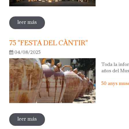
leer más
sobre 50 anys del museu del càntir: la fo
75 "FESTA DEL CÀNTIR"
04/08/2025
Toda la infor
años del Mus
50 anys museu
leer más
sobre 75 "festa del càntir"