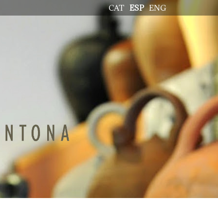
CAT
ESP
ENG