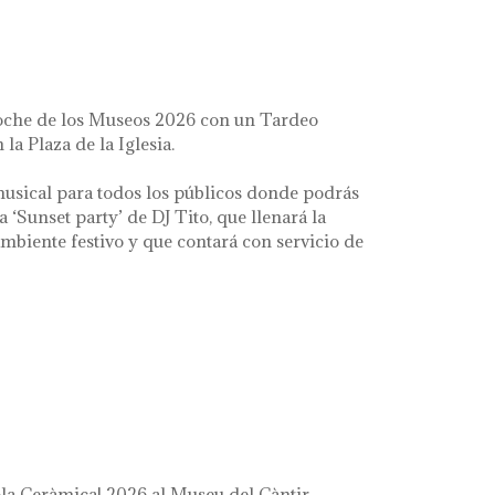
oche de los Museos 2026 con un Tardeo
 la Plaza de la Iglesia.
usical para todos los públicos donde podrás
la ‘Sunset party’ de DJ Tito, que llenará la
mbiente festivo y que contará con servicio de
a Ceràmica! 2026 al Museu del Càntir