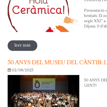
Presentació d
bestials. El 
segle XXI” a 
Dijous, 9 d'ab
leer más
sobre hola ceràmica! 2026
50 ANYS DEL MUSEU DEL CÀNTIR: 
02/08/2025
50 ANYS DE
GENT!