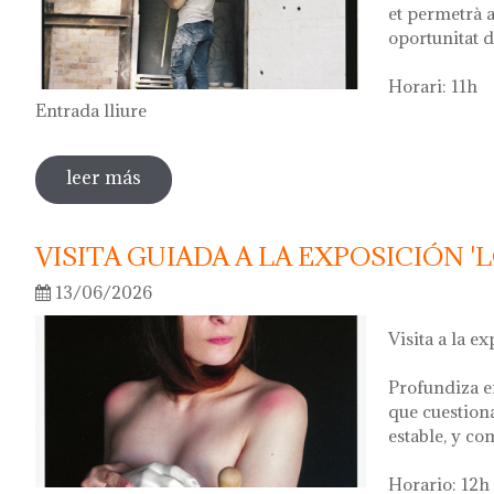
et permetrà a
oportunitat d
Horari: 11h
Entrada lliure
leer más
sobre visita guiada a l'exposició 'anar a la
VISITA GUIADA A LA EXPOSICIÓN '
13/06/2026
Visita a la ex
Profundiza e
que cuestion
estable, y co
Horario: 12h