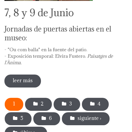
7, 8 y 9 de Junio
Jornadas de puertas abiertas en el
museo:
- "Ou com balla" en la fuente del patio.
- Exposición temporal: Elvira Fustero.
Paisatges de
l'Ànima.
leer más
sobre diada de la flor - l'ou com balla a la
font
Páginas
1
2
3
4
5
6
siguiente ›