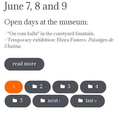
June 7, 8 and 9
Open days at the museum:
- "Ou com balla" in the courtyard fountain.
- Temporary exhibition: Elvira Fustero.
Paisatges de
l'Ànima.
read more
sobre diada de la flor - l'ou com balla a
la font
Pages
1
2
3
4
5
next ›
last »