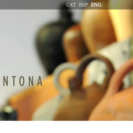
CAT
ESP
ENG