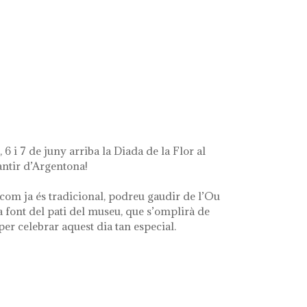
ue queda de mí'
 6 i 7 de juny arriba la Diada de la Flor al
ntir d’Argentona!
com ja és tradicional, podreu gaudir de l’Ou
a font del pati del museu, que s’omplirà de
 per celebrar aquest dia tan especial.