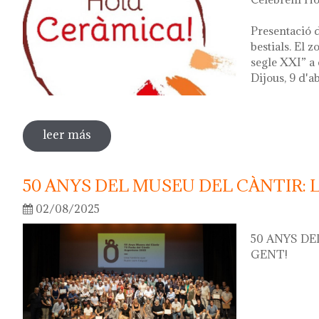
Presentació d
bestials. El 
segle XXI” a 
Dijous, 9 d'ab
leer más
sobre hola ceràmica! 2026
50 ANYS DEL MUSEU DEL CÀNTIR: 
02/08/2025
50 ANYS DE
GENT!