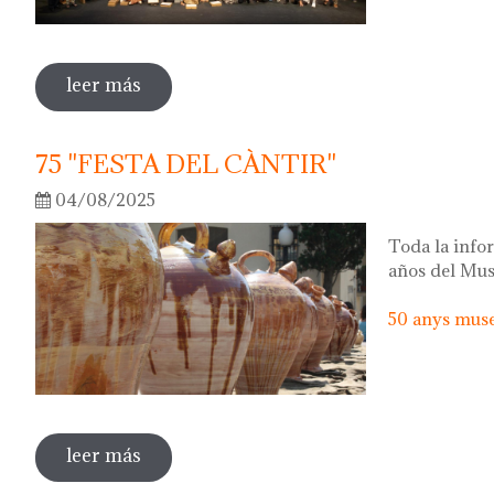
leer más
sobre 50 anys del museu del càntir: la fo
75 "FESTA DEL CÀNTIR"
04/08/2025
Toda la infor
años del Mus
50 anys museu
leer más
sobre 75 "festa del càntir"