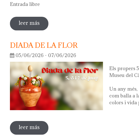
Entrada libre
leer más
sobre visita guiada a la exposición 'lo q
DIADA DE LA FLOR
05/06/2026 - 07/06/2026
Els propers 5,
Museu del Cà
Un any més, 
com balla a l
colors i vida
leer más
sobre diada de la flor