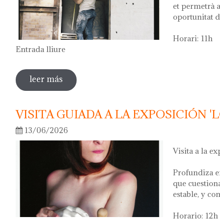
et permetrà a
oportunitat d
Horari: 11h
Entrada lliure
leer más
sobre visita guiada a l'exposició 'anar a la
VISITA GUIADA A LA EXPOSICIÓN '
13/06/2026
Visita a la ex
Profundiza e
que cuestion
estable, y co
Horario: 12h