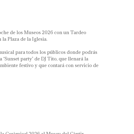
oche de los Museos 2026 con un Tardeo
 la Plaza de la Iglesia.
usical para todos los públicos donde podrás
la ‘Sunset party’ de DJ Tito, que llenará la
mbiente festivo y que contará con servicio de
a Ceràmica! 2026 al Museu del Càntir