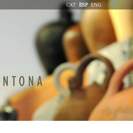
CAT
ESP
ENG