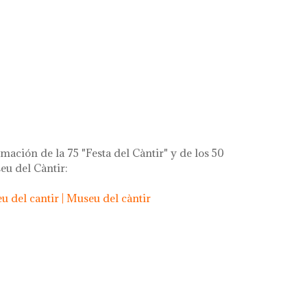
rça de la gent!
mación de la 75 "Festa del Càntir" y de los 50
eu del Càntir:
 del cantir | Museu del càntir