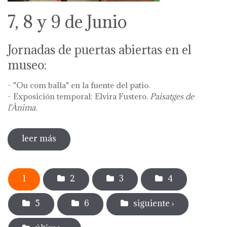
7, 8 y 9 de Junio
Jornadas de puertas abiertas en el
museo:
- "Ou com balla" en la fuente del patio.
- Exposición temporal: Elvira Fustero.
Paisatges de
l'Ànima.
leer más
sobre diada de la flor - l'ou com balla a la
font
Páginas
1
2
3
4
5
6
siguiente ›