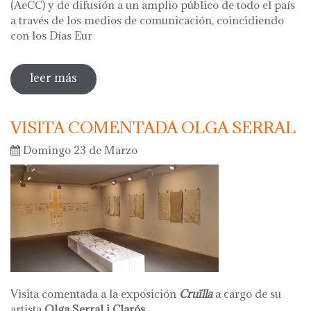
(AeCC) y de difusión a un amplio público de todo el país
a través de los medios de comunicación, coincidiendo
con los Días Eur
leer más
sobre hola ceràmica 2025 - días
europeos de la artesania
VISITA COMENTADA OLGA SERRAL
Domingo 23 de Marzo
Visita comentada a la exposición
Cruïlla
a cargo de su
artista
Olga Serral i Clarós