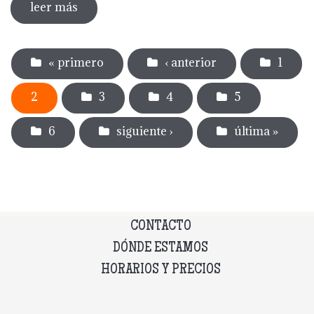
leer más
sobre dia internacional de los museos
2024
Páginas
« primero
‹ anterior
1
2
3
4
5
6
siguiente ›
última »
CONTACTO
DÓNDE ESTAMOS
HORARIOS Y PRECIOS