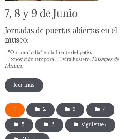
7, 8 y 9 de Junio
Jornadas de puertas abiertas en el
museo:
- "Ou com balla" en la fuente del patio.
- Exposición temporal: Elvira Fustero.
Paisatges de
l'Ànima.
leer más
sobre diada de la flor - l'ou com balla a la
font
Páginas
1
2
3
4
5
6
siguiente ›