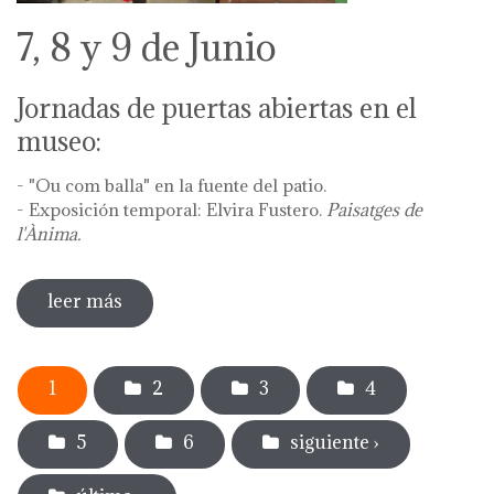
7, 8 y 9 de Junio
Jornadas de puertas abiertas en el
museo:
- "Ou com balla" en la fuente del patio.
- Exposición temporal: Elvira Fustero.
Paisatges de
l'Ànima.
leer más
sobre diada de la flor - l'ou com balla a la
font
Páginas
1
2
3
4
5
6
siguiente ›