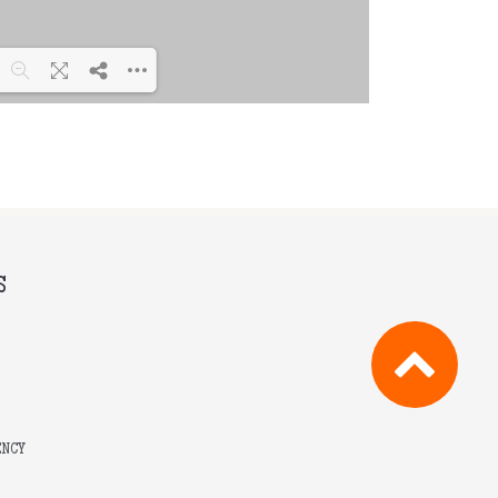
...
S
ENCY