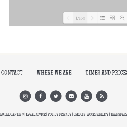
1/160
Loading PDF 23% 
CONTACT
WHERE WE ARE
TIMES AND PRICE
EU DEL CÀNTIR
© |
LEGAL ADVICE
|
POLICY PRIVACY
|
CREDITS
|
ACCESSIBILITY
|
TRANSPAR