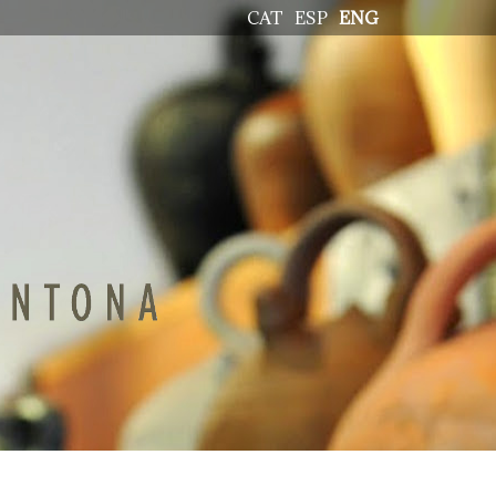
CAT
ESP
ENG