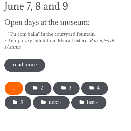
June 7, 8 and 9
Open days at the museum:
- "Ou com balla" in the courtyard fountain.
- Temporary exhibition: Elvira Fustero.
Paisatges de
l'Ànima.
read more
sobre diada de la flor - l'ou com balla a
la font
Pages
1
2
3
4
5
next ›
last »