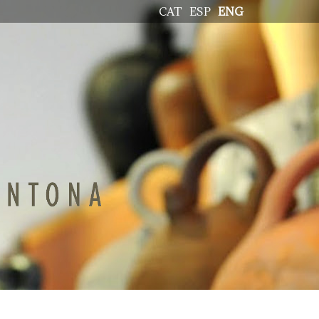
CAT
ESP
ENG