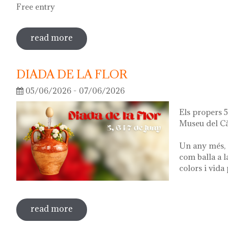
Free entry
read more
sobre guided tour of the exhibition 'wha
DIADA DE LA FLOR
05/06/2026 - 07/06/2026
Els propers 5,
Museu del Cà
Un any més, 
com balla a l
colors i vida
read more
sobre diada de la flor