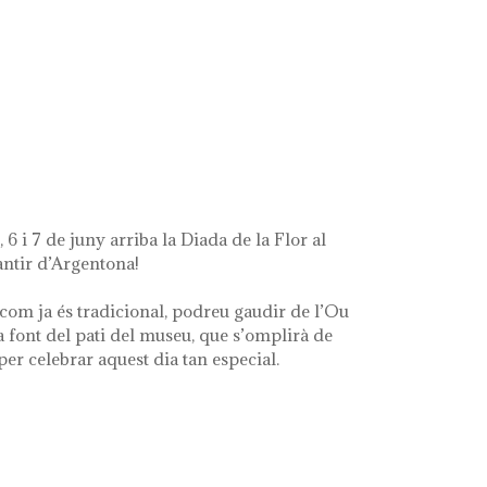
t's left of me'
 6 i 7 de juny arriba la Diada de la Flor al
ntir d’Argentona!
com ja és tradicional, podreu gaudir de l’Ou
a font del pati del museu, que s’omplirà de
 per celebrar aquest dia tan especial.