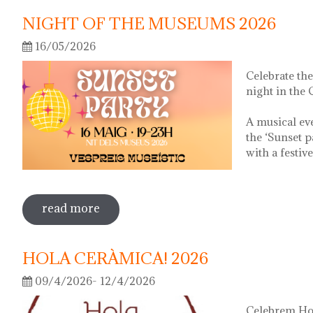
NIGHT OF THE MUSEUMS 2026
16/05/2026
Celebrate th
night in the
A musical ev
the ‘Sunset p
with a festiv
read more
sobre night of the museums 2026
HOLA CERÀMICA! 2026
09/4/2026- 12/4/2026
Celebrem Hol