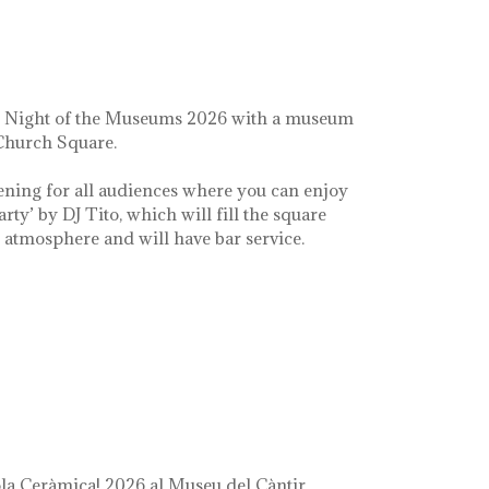
e Night of the Museums 2026 with a museum
 Church Square.
ening for all audiences where you can enjoy
arty’ by DJ Tito, which will fill the square
e atmosphere and will have bar service.
a Ceràmica! 2026 al Museu del Càntir