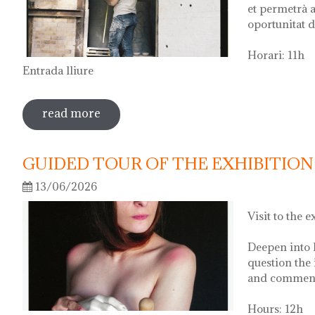
et permetrà a
oportunitat d
Horari: 11h
Entrada lliure
read more
sobre visita guiada a l'exposició 'anar a 
GUIDED TOUR OF THE EXHIBITION 
13/06/2026
Visit to the e
Deepen into 
question the 
and comment 
Hours: 12h