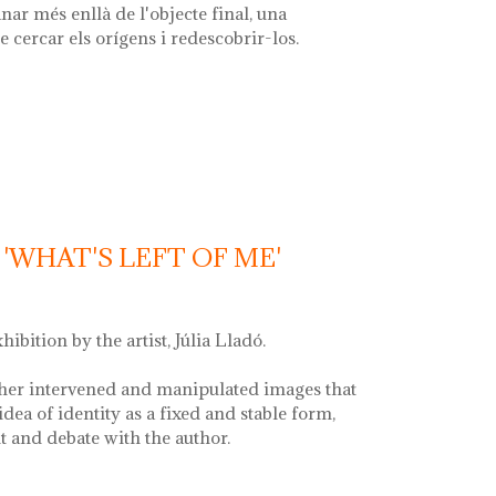
nar més enllà de l'objecte final, una
e cercar els orígens i redescobrir-los.
la font'
'WHAT'S LEFT OF ME'
xhibition by the artist, Júlia Lladó.
her intervened and manipulated images that
idea of identity as a fixed and stable form,
and debate with the author.