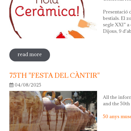
Presentació d
bestials. El 
segle XXI” a 
Dijous, 9 d'ab
read more
sobre hola ceràmica! 2026
75TH "FESTA DEL CÀNTIR"
04/08/2025
All the infor
and the 50th
50 anys museu