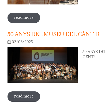
read more
sobre 75th "festa del càntir"
50 ANYS DEL MUSEU DEL CÀNTIR: 
02/08/2025
50 ANYS DE
GENT!
read more
sobre 50 anys del museu del càntir: la f