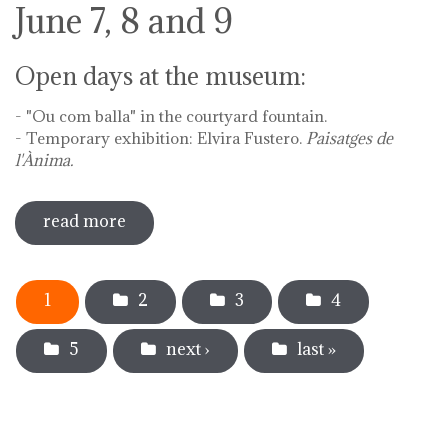
June 7, 8 and 9
Open days at the museum:
- "Ou com balla" in the courtyard fountain.
- Temporary exhibition: Elvira Fustero.
Paisatges de
l'Ànima.
read more
sobre diada de la flor - l'ou com balla a
la font
Pages
1
2
3
4
5
next ›
last »