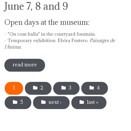
June 7, 8 and 9
Open days at the museum:
- "Ou com balla" in the courtyard fountain.
- Temporary exhibition: Elvira Fustero.
Paisatges de
l'Ànima.
read more
sobre diada de la flor - l'ou com balla a
la font
Pages
1
2
3
4
5
next ›
last »