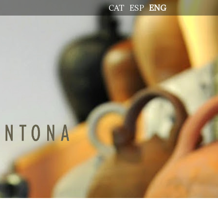
CAT
ESP
ENG