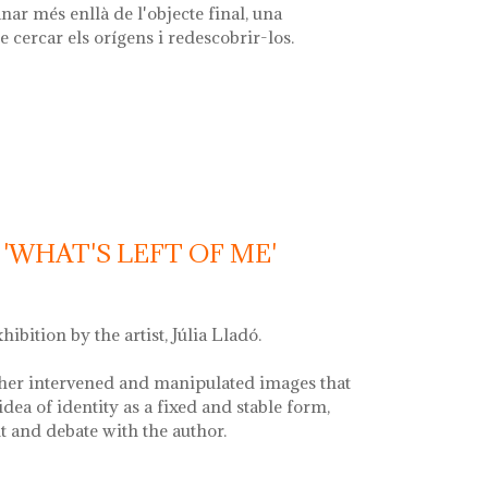
nar més enllà de l'objecte final, una
e cercar els orígens i redescobrir-los.
la font'
'WHAT'S LEFT OF ME'
xhibition by the artist, Júlia Lladó.
her intervened and manipulated images that
idea of identity as a fixed and stable form,
and debate with the author.