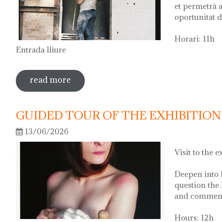
et permetrà a
oportunitat d
Horari: 11h
Entrada lliure
read more
sobre visita guiada a l'exposició 'anar a 
GUIDED TOUR OF THE EXHIBITION 
13/06/2026
Visit to the e
Deepen into 
question the 
and comment 
Hours: 12h