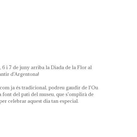
t's left of me'
 6 i 7 de juny arriba la Diada de la Flor al
ntir d’Argentona!
com ja és tradicional, podreu gaudir de l’Ou
a font del pati del museu, que s’omplirà de
 per celebrar aquest dia tan especial.