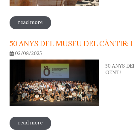
read more
sobre 75th "festa del càntir"
50 ANYS DEL MUSEU DEL CÀNTIR: 
02/08/2025
50 ANYS DE
GENT!
read more
sobre 50 anys del museu del càntir: la f