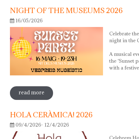
NIGHT OF THE MUSEUMS 2026
16/05/2026
Celebrate th
night in the
A musical ev
the ‘Sunset p
with a festiv
read more
sobre night of the museums 2026
HOLA CERÀMICA! 2026
09/4/2026- 12/4/2026
Celebrem Hol