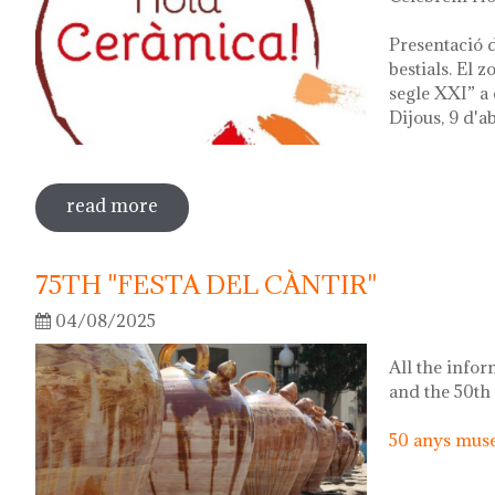
Presentació d
bestials. El 
segle XXI” a 
Dijous, 9 d'ab
read more
sobre hola ceràmica! 2026
75TH "FESTA DEL CÀNTIR"
04/08/2025
All the infor
and the 50th
50 anys museu