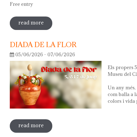
Free entry
read more
sobre guided tour of the exhibition 'wha
DIADA DE LA FLOR
05/06/2026 - 07/06/2026
Els propers 5,
Museu del Cà
Un any més, 
com balla a l
colors i vida
read more
sobre diada de la flor