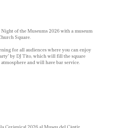
e Night of the Museums 2026 with a museum
 Church Square.
ening for all audiences where you can enjoy
arty’ by DJ Tito, which will fill the square
e atmosphere and will have bar service.
a Ceràmica! 2026 al Museu del Càntir