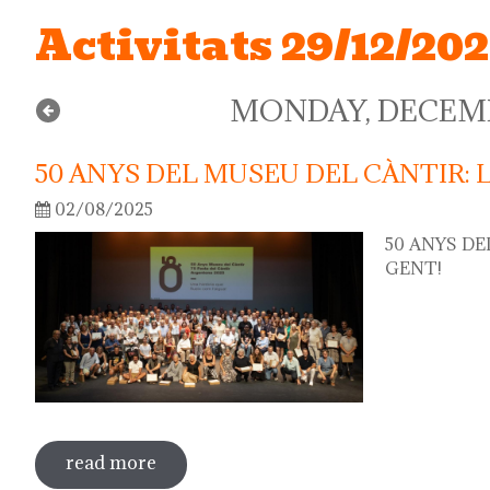
Activitats 29/12/20
MONDAY, DECEMBE
50 ANYS DEL MUSEU DEL CÀNTIR: 
02/08/2025
50 ANYS DE
GENT!
read more
about 50 anys del museu del càntir: la f