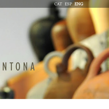
CAT
ESP
ENG