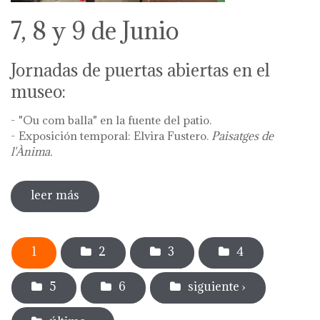
7, 8 y 9 de Junio
Jornadas de puertas abiertas en el
museo:
- "Ou com balla" en la fuente del patio.
- Exposición temporal: Elvira Fustero.
Paisatges de
l'Ànima.
leer más
sobre diada de la flor - l'ou com balla a la
font
Páginas
1
2
3
4
5
6
siguiente ›