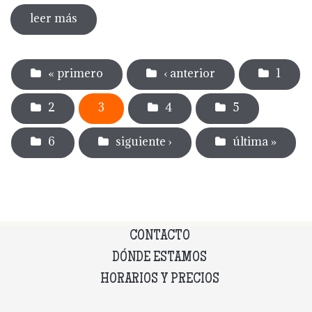
leer más
sobre memoria museu del càntir 2022
Páginas
« primero
‹ anterior
1
2
3
4
5
6
siguiente ›
última »
CONTACTO
DÓNDE ESTAMOS
HORARIOS Y PRECIOS