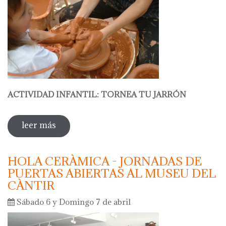
ACTIVIDAD INFANTIL: TORNEA TU JARRÓN
leer más
sobre hola cerámica - taller infantil:
dedos pequeños, manos expertas: tornea
tu jarrón
HOLA CERÀMICA - JORNADAS DE
PUERTAS ABIERTAS AL MUSEU DEL
CÀNTIR
Sábado 6 y Domingo 7 de abril