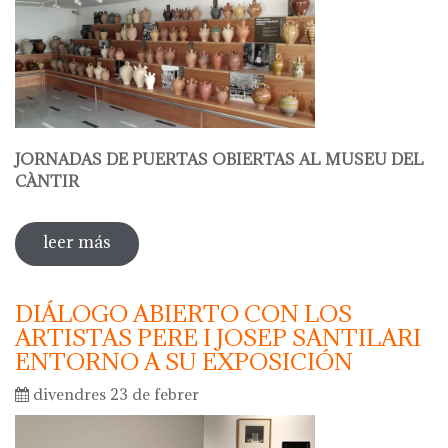
JORNADAS DE PUERTAS OBIERTAS AL MUSEU DEL
CÀNTIR
leer más
sobre hola ceràmica - jornadas de
puertas abiertas al museu del càntir
DIÁLOGO ABIERTO CON LOS
ARTISTAS PERE I JOSEP SANTILARI
ENTORNO A SU EXPOSICIÓN
divendres 23 de febrer