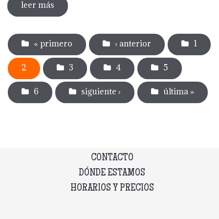
leer más
sobre dia internacional de los museos
2024
Páginas
« primero
‹ anterior
1
2
3
4
5
6
siguiente ›
última »
CONTACTO
DÓNDE ESTAMOS
HORARIOS Y PRECIOS