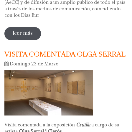
(AeCC) y de difusión a un amplio público de todo el país
a través de los medios de comunicación, coincidiendo
con los Días Eur
leer más
sobre hola ceràmica 2025 - días
europeos de la artesania
VISITA COMENTADA OLGA SERRAL
Domingo 23 de Marzo
Visita comentada a la exposición
Cruïlla
a cargo de su
artista
Olga Serral i Clarós