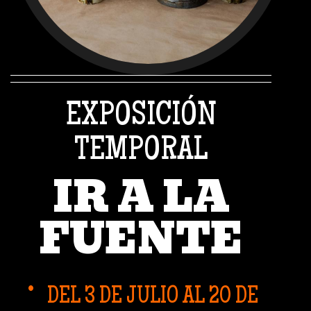
INAUGURACIÓN DE
LA EXPOSICIÓN 18 DE
VOLS
VEURE'NS
DES
EXPOSICIÓN
ENERO A LAS 11 H
DE CASA?
TEMPORAL
BOTIJO
50 AÑOS
IR A LA
2026
VISITA
DEL
FUENTE
VIRTUAL
MUSEU
DISEÑO DE RAMON
DEL 3 DE JULIO AL 20 DE