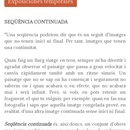
Exposiciones temporales
SEQÜÈNCIA CONTINUADA
"Una seqüència podríem dir que és un seguit d’imatges
que no tenen inici ni final. Per tant, imatges que tenen
una continuïtat.
Quan faig un llarg viatge en tren, sempre m’ha divertit i
agradat observar el paisatge que passa a gran velocitat i
canvia ràpidament també amb un ritme sinuós. Un
paisatge que no se sap on ha començat i segurament no
sabrem on i quan acabarà o, en efecte, que no acabarà
mai i serà infinit. Però, si vols, en pots retenir un
fragment, el que tu vulguis; per exemple, quan en fas una
fotografia i saps que aquella imatge congelada prové, en
realitat, d’una altra imatge continuada sense inici ni final.
Seqüència continuad
a
és, així doncs, un conjunt d’obres