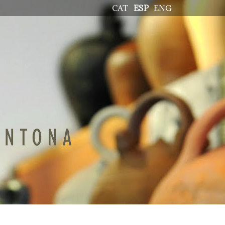
CAT
ESP
ENG