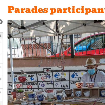
Parades participan
m
2
9
6
3
0
6