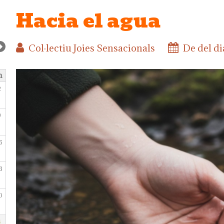
Hacia el agua
Col·lectiu Joies Sensacionals
De del d
m
2
9
6
3
0
6