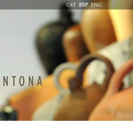
CAT
ESP
ENG