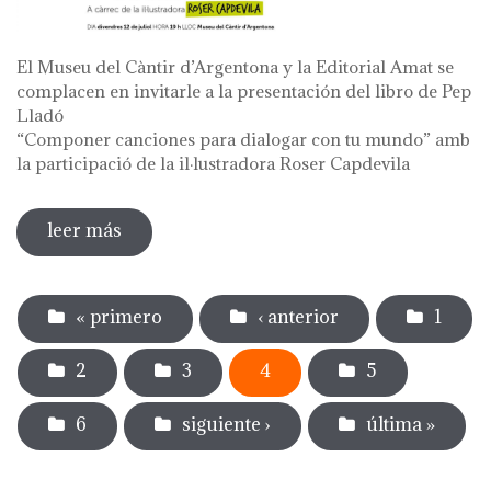
El Museu del Càntir d’Argentona y la Editorial Amat se
complacen en invitarle a la presentación del libro de Pep
Lladó
“Componer canciones para dialogar con tu mundo” amb
la participació de la il·lustradora Roser Capdevila
leer más
sobre presentación del libro de pep lladó
"componer canciones para dialogar con
Páginas
tu mundo"
« primero
‹ anterior
1
2
3
4
5
6
siguiente ›
última »