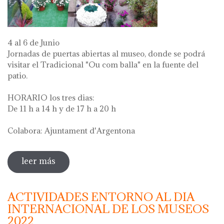
4 al 6 de Junio
Jornadas de puertas abiertas al museo, donde se podrá
visitar el Tradicional "Ou com balla" en la fuente del
patio.
HORARIO los tres dias:
De 11 h a 14 h y de 17 h a 20 h
Colabora: Ajuntament d'Argentona
leer más
sobre diada de la flor - l'ou com balla a la
font
ACTIVIDADES ENTORNO AL DIA
INTERNACIONAL DE LOS MUSEOS
2022