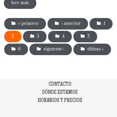
leer más
sobre dia internacional de los museos
2024
Páginas
« primero
‹ anterior
1
2
3
4
5
6
siguiente ›
última »
CONTACTO
DÓNDE ESTAMOS
HORARIOS Y PRECIOS