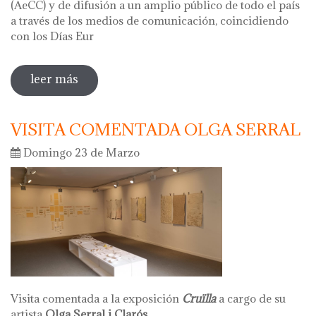
(AeCC) y de difusión a un amplio público de todo el país
a través de los medios de comunicación, coincidiendo
con los Días Eur
leer más
sobre hola ceràmica 2025 - días
europeos de la artesania
VISITA COMENTADA OLGA SERRAL
Domingo 23 de Marzo
Visita comentada a la exposición
Cruïlla
a cargo de su
artista
Olga Serral i Clarós