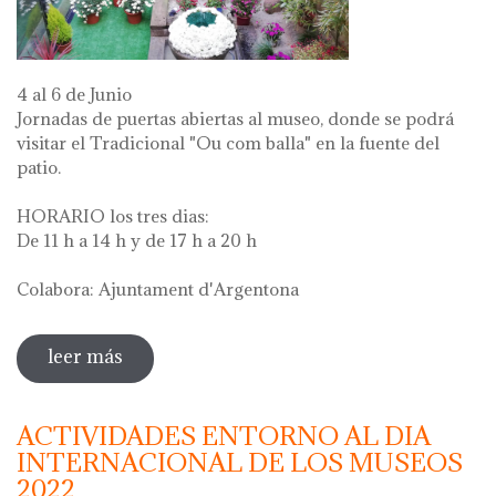
4 al 6 de Junio
Jornadas de puertas abiertas al museo, donde se podrá
visitar el Tradicional "Ou com balla" en la fuente del
patio.
HORARIO los tres dias:
De 11 h a 14 h y de 17 h a 20 h
Colabora: Ajuntament d'Argentona
leer más
sobre diada de la flor - l'ou com balla a la
font
ACTIVIDADES ENTORNO AL DIA
INTERNACIONAL DE LOS MUSEOS
2022