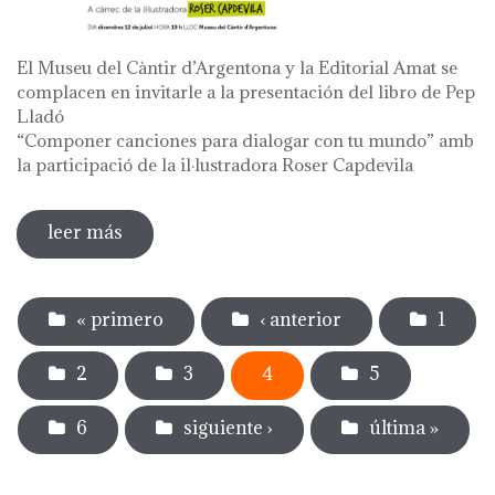
El Museu del Càntir d’Argentona y la Editorial Amat se
complacen en invitarle a la presentación del libro de Pep
Lladó
“Componer canciones para dialogar con tu mundo” amb
la participació de la il·lustradora Roser Capdevila
leer más
sobre presentación del libro de pep lladó
"componer canciones para dialogar con
Páginas
tu mundo"
« primero
‹ anterior
1
2
3
4
5
6
siguiente ›
última »