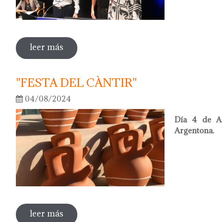
leer más
sobre oriol calvo nuevo presidente de l
"FESTA DEL CÀNTIR"
04/08/2024
Día 4 de A
Argentona.
leer más
sobre "festa del càntir"