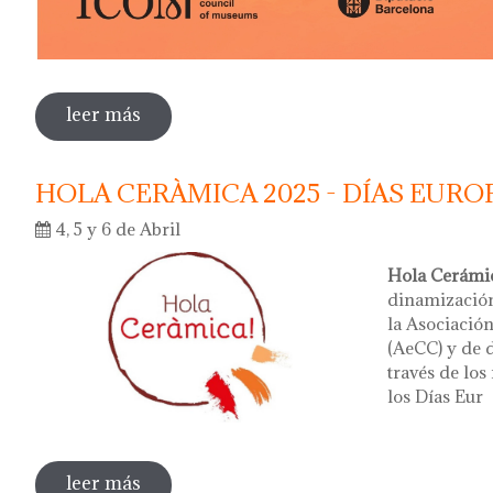
leer más
sobre dia internacional de los museos 2
HOLA CERÀMICA 2025 - DÍAS EURO
4, 5 y 6 de Abril
Hola Cerámi
dinamización
la Asociació
(AeCC) y de d
través de lo
los Días Eur
leer más
sobre hola ceràmica 2025 - días europeo