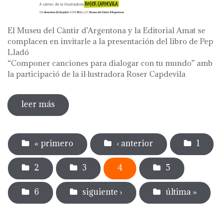
El Museu del Càntir d’Argentona y la Editorial Amat se
complacen en invitarle a la presentación del libro de Pep
Lladó
“Componer canciones para dialogar con tu mundo” amb
la participació de la il·lustradora Roser Capdevila
leer más
sobre presentación del libro de pep lladó
"componer canciones para dialogar con
Páginas
tu mundo"
« primero
‹ anterior
1
2
3
4
5
6
siguiente ›
última »