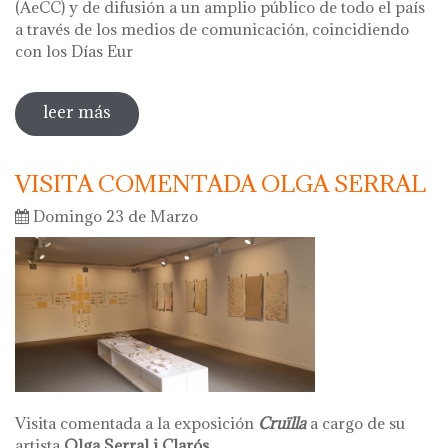
(AeCC) y de difusión a un amplio público de todo el país
a través de los medios de comunicación, coincidiendo
con los Días Eur
leer más
sobre hola ceràmica 2025 - días
europeos de la artesania
VISITA COMENTADA OLGA SERRAL
Domingo 23 de Marzo
Visita comentada a la exposición
Cruïlla
a cargo de su
artista
Olga Serral i Clarós