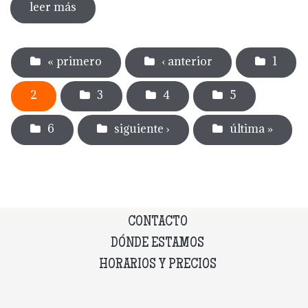
leer más
sobre dia internacional de los museos
2024
Páginas
« primero
‹ anterior
1
2
3
4
5
6
siguiente ›
última »
CONTACTO
DÓNDE ESTAMOS
HORARIOS Y PRECIOS