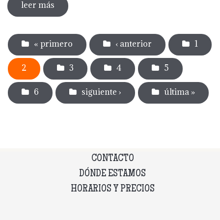
leer más
sobre dia internacional de los museos
2024
Páginas
« primero
‹ anterior
1
2
3
4
5
6
siguiente ›
última »
CONTACTO
DÓNDE ESTAMOS
HORARIOS Y PRECIOS