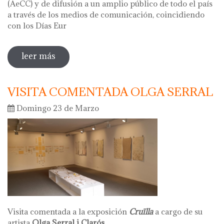
(AeCC) y de difusión a un amplio público de todo el país
a través de los medios de comunicación, coincidiendo
con los Días Eur
leer más
sobre hola ceràmica 2025 - días
europeos de la artesania
VISITA COMENTADA OLGA SERRAL
Domingo 23 de Marzo
Visita comentada a la exposición
Cruïlla
a cargo de su
artista
Olga Serral i Clarós