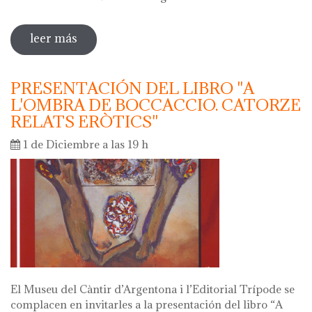
leer más
sobre noche de los museos. noche de
cantos con la coral llaç d'amistat
PRESENTACIÓN DEL LIBRO "A
L'OMBRA DE BOCCACCIO. CATORZE
RELATS ERÒTICS"
1 de Diciembre a las 19 h
El Museu del Càntir d’Argentona i l’Editorial Trípode se
complacen en invitarles a la presentación del libro “A