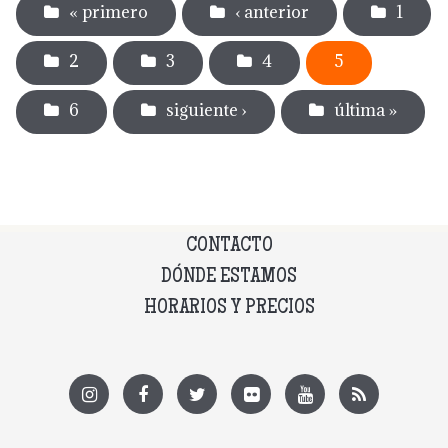
« primero
‹ anterior
1
2
3
4
5
6
siguiente ›
última »
CONTACTO
DÓNDE ESTAMOS
HORARIOS Y PRECIOS