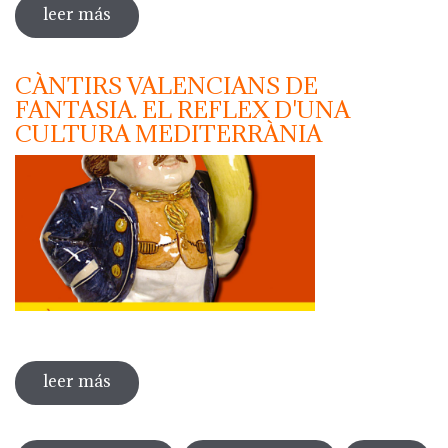
leer más
sobre "diada de la flor" - jornada de la
flor
CÀNTIRS VALENCIANS DE
FANTASIA. EL REFLEX D'UNA
CULTURA MEDITERRÀNIA
leer más
sobre càntirs valencians de fantasia. el
reflex d'una cultura mediterrània
Páginas