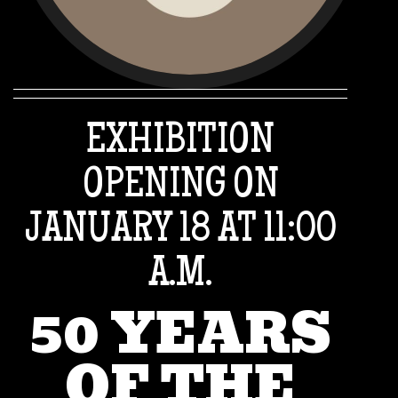
EXHIBITION
OPENING ON
VOLS
VEURE'NS
DES
JANUARY 18 AT 11:00
TEMPORAL
DE CASA?
WATER
EXHIBITION
A.M.
50 YEARS
GO TO
JUG 2026
VISITA
FOUNTAIN
OF THE