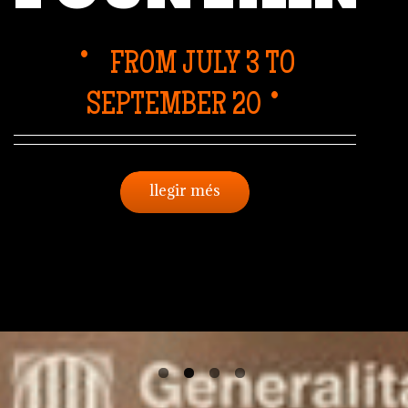
VIRTUAL
MUSEUM
DESIGN OF RAMON
BENEDITO AND GAE
FROM JULY 3 TO
BENEDITO
SEPTEMBER 20
360º
AND 75 YEARS OF THE
ARGENTONA CÀNTIR
llegir més
FESTIVAL
llegir més
llegir més