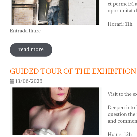
et permetrà a
oportunitat d
Horari: 11h
Entrada lliure
read more
sobre visita guiada a l'exposició 'anar a 
GUIDED TOUR OF THE EXHIBITION 
13/06/2026
Visit to the e
Deepen into 
question the 
and comment 
Hours: 12h