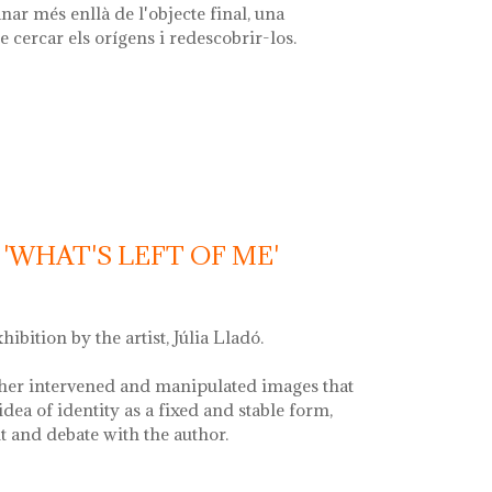
nar més enllà de l'objecte final, una
e cercar els orígens i redescobrir-los.
la font'
'WHAT'S LEFT OF ME'
xhibition by the artist, Júlia Lladó.
her intervened and manipulated images that
idea of identity as a fixed and stable form,
and debate with the author.