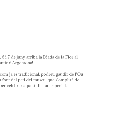
t's left of me'
 6 i 7 de juny arriba la Diada de la Flor al
ntir d’Argentona!
com ja és tradicional, podreu gaudir de l’Ou
a font del pati del museu, que s’omplirà de
 per celebrar aquest dia tan especial.