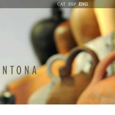
CAT
ESP
ENG