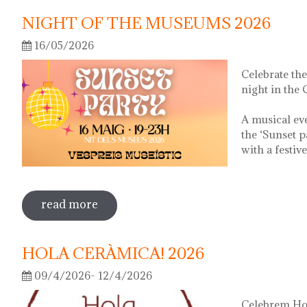
NIGHT OF THE MUSEUMS 2026
16/05/2026
Celebrate th
night in the
A musical ev
the ‘Sunset p
with a festiv
read more
sobre night of the museums 2026
HOLA CERÀMICA! 2026
09/4/2026- 12/4/2026
Celebrem Hol