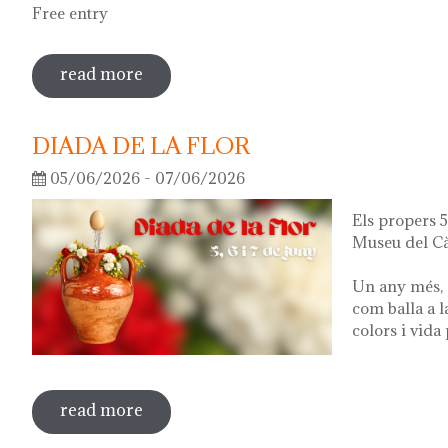
Free entry
read more
sobre guided tour of the exhibition 'wha
DIADA DE LA FLOR
05/06/2026 - 07/06/2026
Els propers 5,
Museu del Cà
Un any més, 
com balla a l
colors i vida
read more
sobre diada de la flor