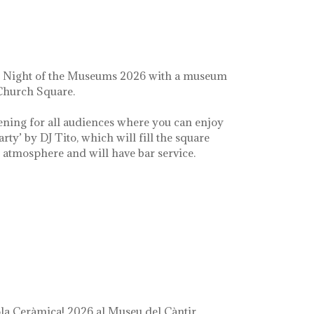
e Night of the Museums 2026 with a museum
 Church Square.
ening for all audiences where you can enjoy
arty’ by DJ Tito, which will fill the square
e atmosphere and will have bar service.
a Ceràmica! 2026 al Museu del Càntir