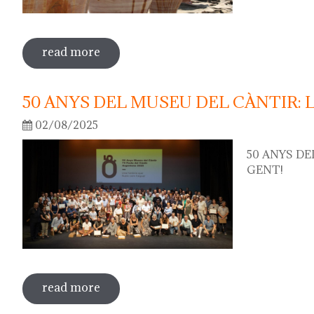
read more
sobre 75th "festa del càntir"
50 ANYS DEL MUSEU DEL CÀNTIR: 
02/08/2025
50 ANYS DE
GENT!
read more
sobre 50 anys del museu del càntir: la f