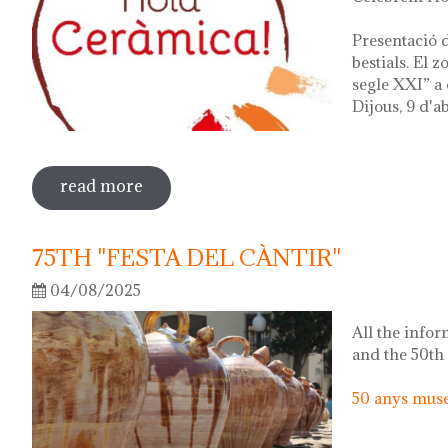
Presentació d
bestials. El 
segle XXI” a 
Dijous, 9 d'ab
read more
sobre hola ceràmica! 2026
75TH "FESTA DEL CÀNTIR"
04/08/2025
All the infor
and the 50th
50 anys museu