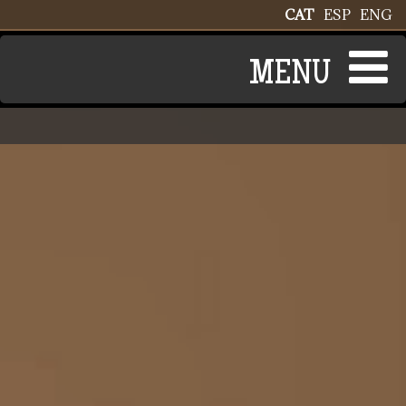
Vés al contingut
CAT
ESP
ENG