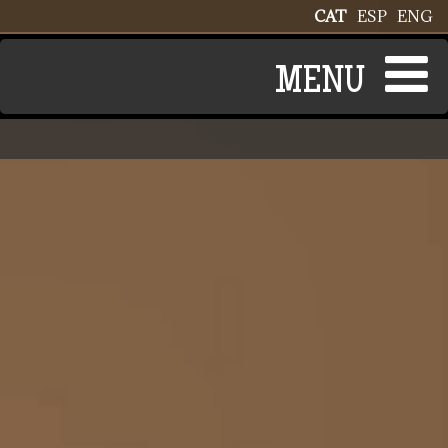
Vés al contingut
CAT
ESP
ENG