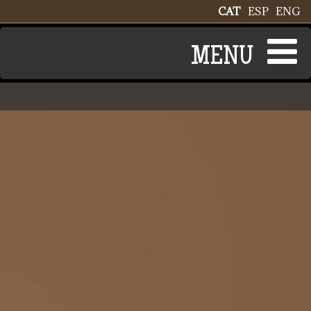
Vés al contingut
CAT
ESP
ENG