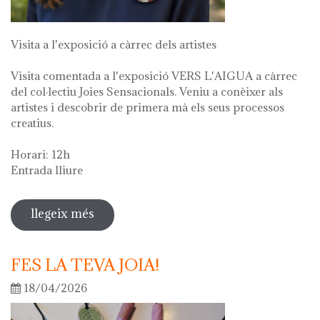
Visita a l'exposició a càrrec dels artistes
Visita comentada a l'exposició VERS L'AIGUA a càrrec
del col·lectiu Joies Sensacionals. Veniu a conèixer als
artistes i descobrir de primera mà els seus processos
creatius.
Horari: 12h
Entrada lliure
llegeix més
sobre visita guiada a l'exposició "vers
l'aigua" en el marc de la setmana
cultural 2026
FES LA TEVA JOIA!
18/04/2026