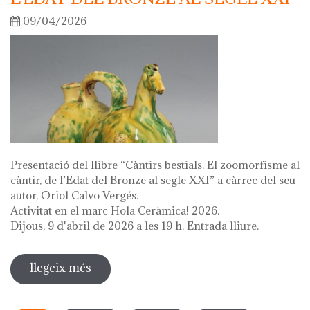
09/04/2026
Presentació del llibre “Càntirs bestials. El zoomorfisme al
càntir, de l’Edat del Bronze al segle XXI” a càrrec del seu
autor, Oriol Calvo Vergés.
Activitat en el marc Hola Ceràmica! 2026.
Dijous, 9 d'abril de 2026 a les 19 h. Entrada lliure.
llegeix més
sobre presentació del llibre "càntirs
bestials. zoomorfisme al càntir: de
Pàgines
l'edat del bronze al segle xxi"