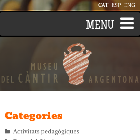
Vés al contingut
CAT
ESP
ENG
Categories
Activitats pedagògiques