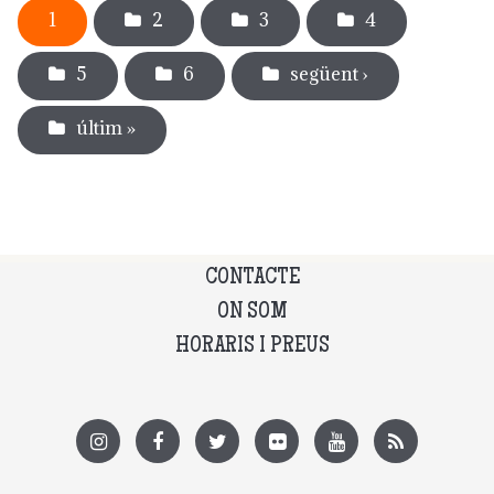
1
2
3
4
5
6
següent ›
últim »
CONTACTE
ON SOM
HORARIS I PREUS