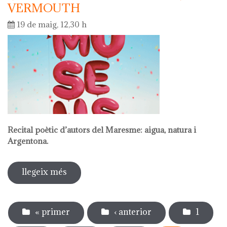
VERMOUTH
19 de maig, 12,30 h
Recital poètic d’autors del Maresme: aigua, natura i
Argentona.
llegeix més
sobre dia internacional dels museus.
recital poètic amb vermouth
Pàgines
« primer
‹ anterior
1