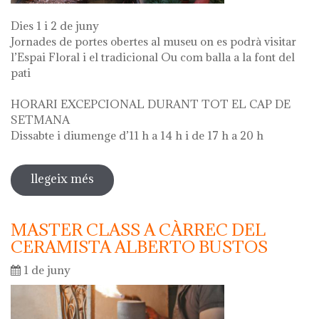
Dies 1 i 2 de juny
Jornades de portes obertes al museu on es podrà visitar
l’Espai Floral i el tradicional Ou com balla a la font del
pati
HORARI EXCEPCIONAL DURANT TOT EL CAP DE
SETMANA
Dissabte i diumenge d’11 h a 14 h i de 17 h a 20 h
llegeix més
sobre diada de la flor - l'ou com balla
a la font
MASTER CLASS A CÀRREC DEL
CERAMISTA ALBERTO BUSTOS
1 de juny