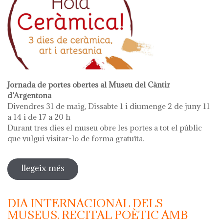
Jornada de portes obertes al Museu del Càntir
d’Argentona
Divendres 31 de maig, Dissabte 1 i diumenge 2 de juny 11
a 14 i de 17 a 20 h
Durant tres dies el museu obre les portes a tot el públic
que vulgui visitar-lo de forma gratuïta.
llegeix més
sobre hola ceràmica!
DIA INTERNACIONAL DELS
MUSEUS. RECITAL POÈTIC AMB