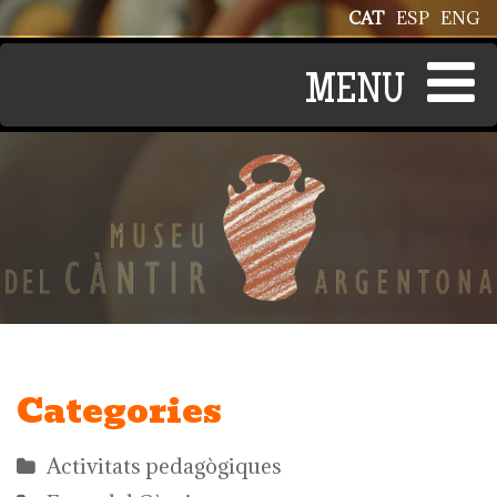
Vés al contingut
CAT
ESP
ENG
Categories
Activitats pedagògiques