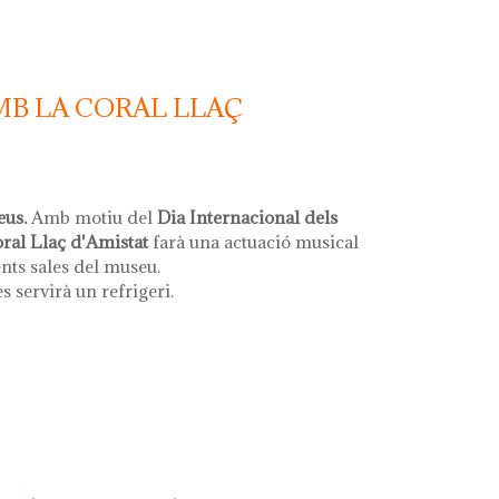
MB LA CORAL LLAÇ
eus.
Amb motiu del
Dia Internacional dels
oral Llaç d'Amistat
farà una actuació musical
ents sales del museu.
es servirà un refrigeri.
la coral llaç d'amistat