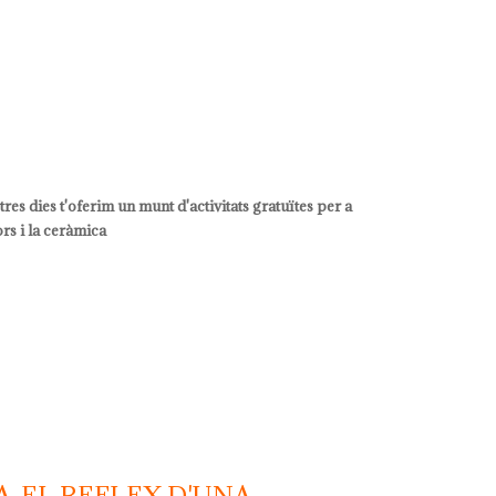
res dies t'oferim un munt d'activitats gratuïtes per a
ors i la ceràmica
. EL REFLEX D'UNA