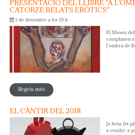
PRESENTACIÓ DEL LLIBRE "A L'OM
CATORZE RELATS ERÒTICS"
1 de desembre a les 19 h
El Museu del 
complauen a c
l’ombra de B
llegeix més
sobre presentació del llibre "a l'ombra
EL CÀNTIR DEL 2018
Ja hem fet pú
a vendre a p