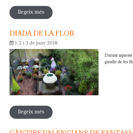
llegeix més
sobre activitats pedagògiques
DIADA DE LA FLOR
1, 2 i 3 de juny 2018
Durant aquests t
gaudir de les fl
llegeix més
sobre diada de la flor
CÀNTIRS VALENCIANS DE FANTASIA