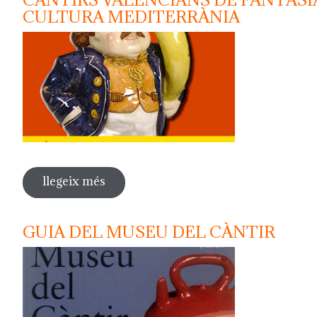
CULTURA MEDITERRÀNIA
llegeix més
sobre càntirs valencians de fantasia. 
GUIA DEL MUSEU DEL CÀNTIR