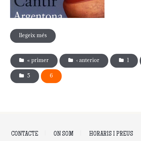
llegeix més
sobre guia del museu del càntir
Pàgines
« primer
‹ anterior
1
5
6
CONTACTE
ON SOM
HORARIS I PREUS