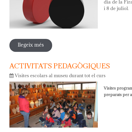
dia de la Fi
i 8 de juliol.
llegeix més
sobre el càntir del 2018
ACTIVITATS PEDAGÒGIQUES
Visites escolars al museu durant tot el curs
Visites program
preparats per 