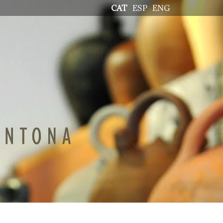
CAT
ESP
ENG