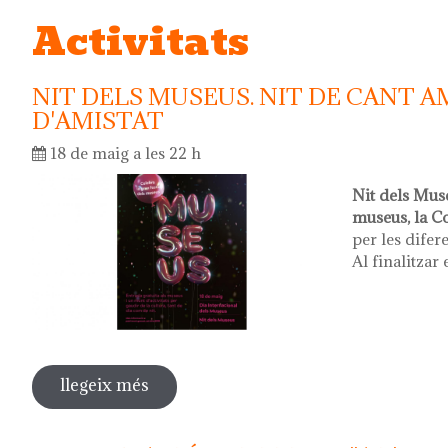
Activitats
NIT DELS MUSEUS. NIT DE CANT A
D'AMISTAT
18 de maig a les 22 h
Nit dels Mus
museus, la C
per les difer
Al finalitzar 
llegeix més
sobre nit dels museus. nit de cant amb 