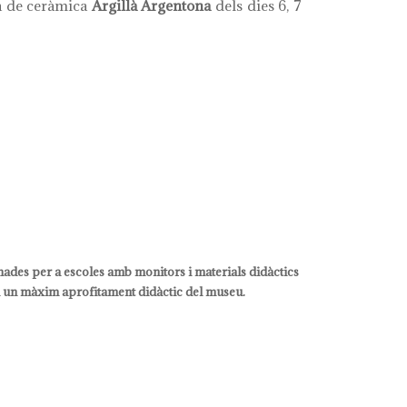
ra de ceràmica
Argillà Argentona
dels dies 6, 7
ades per a escoles amb monitors i materials didàctics
a un màxim aprofitament didàctic del museu.