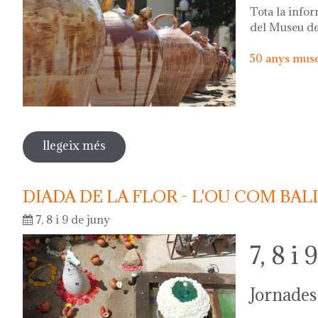
Tota la infor
del Museu de
50 anys museu
llegeix més
sobre 75a festa del càntir
DIADA DE LA FLOR - L'OU COM BAL
7, 8 i 9 de juny
7, 8 i 
Jornades