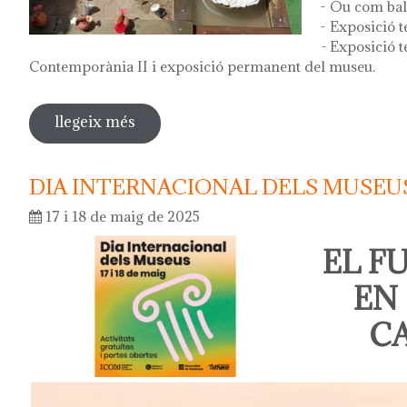
- Ou com ball
- Exposició t
-
Exposició t
Contemporània II i exposició permanent del museu.
llegeix més
sobre diada de la flor - l'ou com balla a
DIA INTERNACIONAL DELS MUSEUS
17 i 18 de maig de 2025
EL F
EN
C