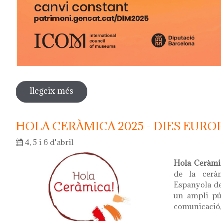
llegeix més
sobre dia internacional dels museus 
HOLA CERÀMICA 2025 - DIES EURO
4, 5 i 6 d'abril
Hola Ceràm
de la ceràm
Espanyola de
un ampli púb
comunicació,