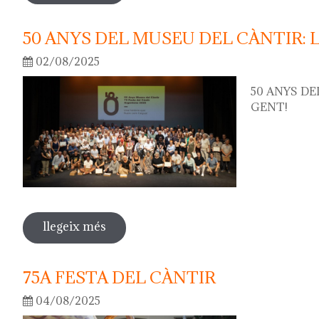
50 ANYS DEL MUSEU DEL CÀNTIR: 
02/08/2025
50 ANYS DE
GENT!
llegeix més
sobre 50 anys del museu del càntir: la 
75A FESTA DEL CÀNTIR
04/08/2025