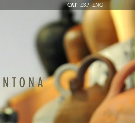
CAT
ESP
ENG