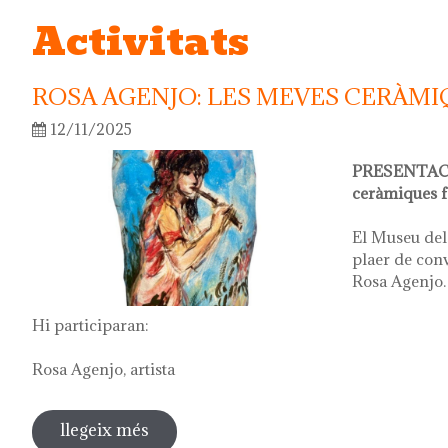
Activitats
ROSA AGENJO: LES MEVES CERÀMI
12/11/2025
PRESENTACI
ceràmiques f
El Museu del
plaer de conv
Rosa Agenjo.
Hi participaran:
Rosa Agenjo, artista
llegeix més
sobre rosa agenjo: les meves ceràmiq