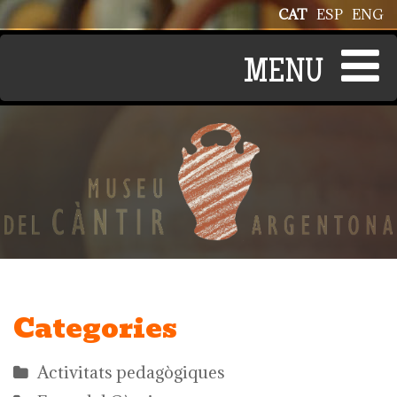
Vés al contingut
CAT
ESP
ENG
Categories
Activitats pedagògiques