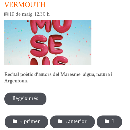
VERMOUTH
19 de maig, 12,30 h
Recital poètic d’autors del Maresme: aigua, natura i
Argentona.
llegeix més
sobre dia internacional dels museus.
recital poètic amb vermouth
Pàgines
« primer
‹ anterior
1