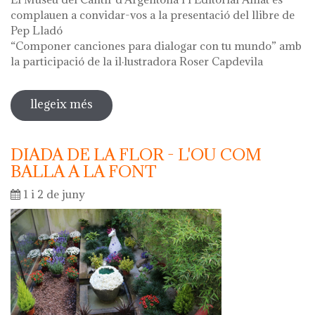
complauen a convidar-vos a la presentació del llibre de
Pep Lladó
“Componer canciones para dialogar con tu mundo” amb
la participació de la il·lustradora Roser Capdevila
llegeix més
sobre presentació del llibre de pep
lladó "componer canciones para
dialogar con tu mundo"
DIADA DE LA FLOR - L'OU COM
BALLA A LA FONT
1 i 2 de juny