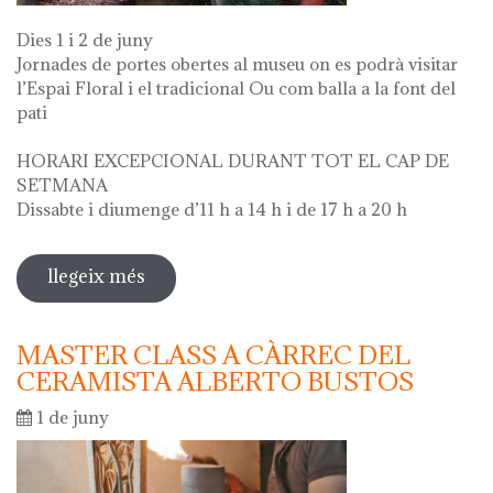
Dies 1 i 2 de juny
Jornades de portes obertes al museu on es podrà visitar
l’Espai Floral i el tradicional Ou com balla a la font del
pati
HORARI EXCEPCIONAL DURANT TOT EL CAP DE
SETMANA
Dissabte i diumenge d’11 h a 14 h i de 17 h a 20 h
llegeix més
sobre diada de la flor - l'ou com balla
a la font
MASTER CLASS A CÀRREC DEL
CERAMISTA ALBERTO BUSTOS
1 de juny