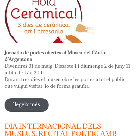
Jornada de portes obertes al Museu del Càntir
d’Argentona
Divendres 31 de maig, Dissabte 1 i diumenge 2 de juny 11
a 14 i de 17 a 20 h
Durant tres dies el museu obre les portes a tot el públic
que vulgui visitar-lo de forma gratuïta.
llegeix més
sobre hola ceràmica!
DIA INTERNACIONAL DELS
MUSEUS. RECITAL POÈTIC AMB