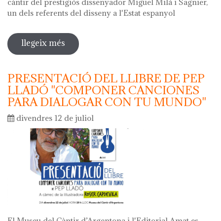
càntir del prestigiós dissenyador Miguel Milá i Sagnier,
un dels referents del disseny a l'Estat espanyol
llegeix més
sobre càntir miguel milá - argentona
2019
PRESENTACIÓ DEL LLIBRE DE PEP
LLADÓ "COMPONER CANCIONES
PARA DIALOGAR CON TU MUNDO"
divendres 12 de juliol
El Museu del Càntir d’Argentona i l'Editorial Amat es