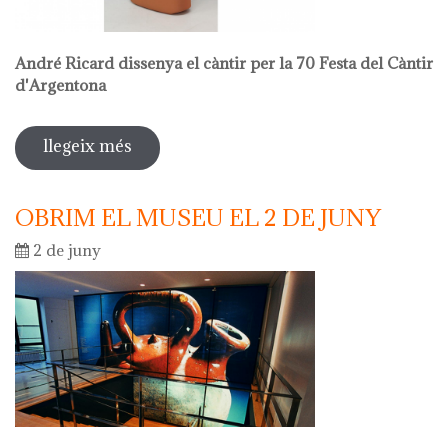
André Ricard dissenya el càntir per la 70 Festa del Càntir
d'Argentona
llegeix més
sobre venda al museu
OBRIM EL MUSEU EL 2 DE JUNY
2 de juny