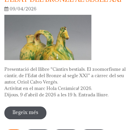
09/04/2026
Presentació del llibre “Càntirs bestials. El zoomorfisme al
càntir, de l’Edat del Bronze al segle XXI” a càrrec del seu
autor, Oriol Calvo Vergés.
Activitat en el marc Hola Ceràmica! 2026.
Dijous, 9 d'abril de 2026 a les 19 h. Entrada lliure.
llegeix més
sobre presentació del llibre "càntirs
bestials. zoomorfisme al càntir: de
Pàgines
l'edat del bronze al segle xxi"