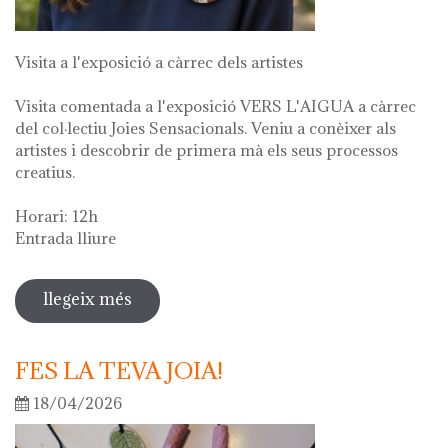
Visita a l'exposició a càrrec dels artistes
Visita comentada a l'exposició VERS L'AIGUA a càrrec
del col·lectiu Joies Sensacionals. Veniu a conèixer als
artistes i descobrir de primera mà els seus processos
creatius.
Horari: 12h
Entrada lliure
llegeix més
sobre visita guiada a l'exposició "vers
l'aigua" en el marc de la setmana
cultural 2026
FES LA TEVA JOIA!
18/04/2026