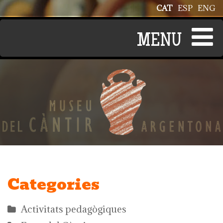
Vés al contingut
CAT
ESP
ENG
Categories
Activitats pedagògiques