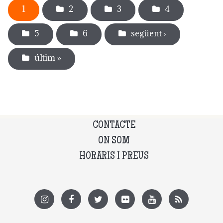
1
2
3
4
5
6
següent ›
últim »
CONTACTE
ON SOM
HORARIS I PREUS