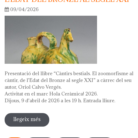
09/04/2026
Presentació del llibre “Càntirs bestials. El zoomorfisme al
càntir, de l’Edat del Bronze al segle XXI” a càrrec del seu
autor, Oriol Calvo Vergés.
Activitat en el marc Hola Ceràmica! 2026.
Dijous, 9 d'abril de 2026 a les 19 h. Entrada lliure.
llegeix més
sobre presentació del llibre "càntirs
bestials. zoomorfisme al càntir: de
Pàgines
l'edat del bronze al segle xxi"