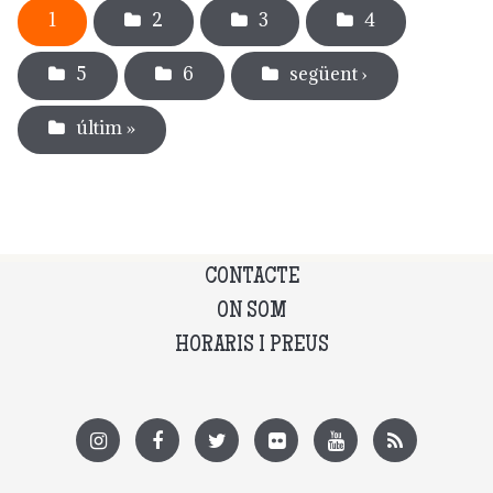
1
2
3
4
5
6
següent ›
últim »
CONTACTE
ON SOM
HORARIS I PREUS