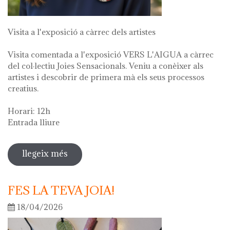
Visita a l'exposició a càrrec dels artistes
Visita comentada a l'exposició VERS L'AIGUA a càrrec
del col·lectiu Joies Sensacionals. Veniu a conèixer als
artistes i descobrir de primera mà els seus processos
creatius.
Horari: 12h
Entrada lliure
llegeix més
sobre visita guiada a l'exposició "vers
l'aigua" en el marc de la setmana
cultural 2026
FES LA TEVA JOIA!
18/04/2026