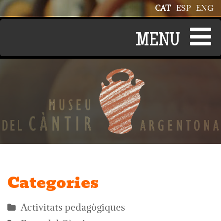
Vés al contingut
CAT
ESP
ENG
Categories
Activitats pedagògiques