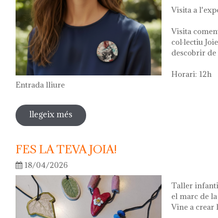
Visita a l'exp
Visita comen
col·lectiu Joi
descobrir de 
Horari: 12h
Entrada lliure
llegeix més
sobre visita guiada a l'exposició "vers
2026
FES LA TEVA JOIA!
18/04/2026
Taller infant
el marc de l
Vine a crear l