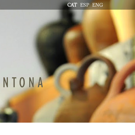
CAT
ESP
ENG