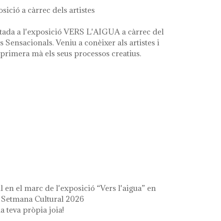
osició a càrrec dels artistes
tada a l'exposició VERS L'AIGUA a càrrec del
es Sensacionals. Veniu a conèixer als artistes i
primera mà els seus processos creatius.
 l'aigua" en el marc de la setmana cultural
il en el marc de l'exposició “Vers l'aigua” en
a Setmana Cultural 2026
a teva pròpia joia!