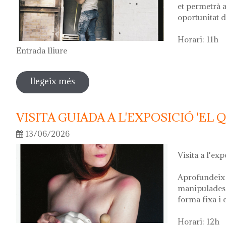
et permetrà a
oportunitat d
Horari: 11h
Entrada lliure
llegeix més
sobre visita guiada a l'exposició 'anar a
VISITA GUIADA A L'EXPOSICIÓ 'EL 
13/06/2026
Visita a l'exp
Aprofundeix 
manipulades 
forma fixa i 
Horari: 12h