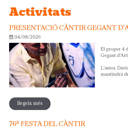
Activitats
PRESENTACIÓ CÀNTIR GEGANT D'
04/08/2026
El proper 4 
Gegant d’Art
L’autor, Davi
mantindrà dur
llegeix més
sobre presentació càntir gegant d'artis
76ª FESTA DEL CÀNTIR