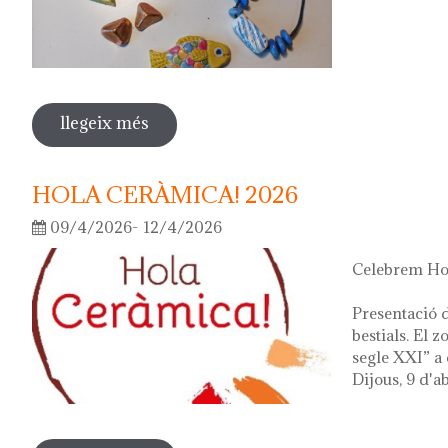
llegeix més
sobre fes la teva joia!
HOLA CERÀMICA! 2026
09/4/2026- 12/4/2026
Celebrem Hol
Presentació d
bestials. El 
segle XXI” a 
Dijous, 9 d'ab