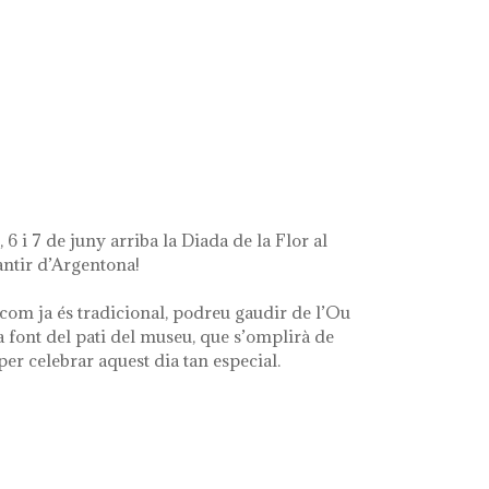
ue queda de mi'
 6 i 7 de juny arriba la Diada de la Flor al
ntir d’Argentona!
com ja és tradicional, podreu gaudir de l’Ou
a font del pati del museu, que s’omplirà de
 per celebrar aquest dia tan especial.