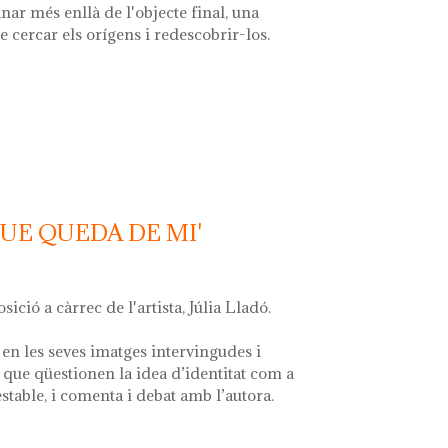
nar més enllà de l'objecte final, una
e cercar els orígens i redescobrir-los.
 la font'
QUE QUEDA DE MI'
osició a càrrec de l'artista, Júlia Lladó.
en les seves imatges intervingudes i
que qüestionen la idea d’identitat com a
estable, i comenta i debat amb l’autora.