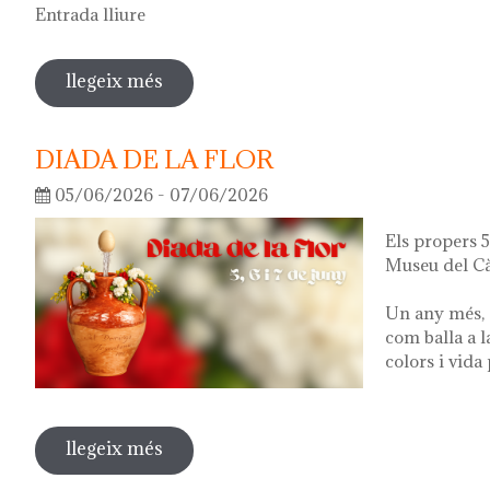
Entrada lliure
llegeix més
sobre visita guiada a l'exposició 'el q
DIADA DE LA FLOR
05/06/2026 - 07/06/2026
Els propers 5,
Museu del Cà
Un any més, 
com balla a l
colors i vida
llegeix més
sobre diada de la flor