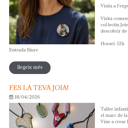
Visita a l'exp
Visita comen
col·lectiu Joi
descobrir de 
Horari: 12h
Entrada lliure
llegeix més
sobre visita guiada a l'exposició "vers
2026
FES LA TEVA JOIA!
18/04/2026
Taller infant
el marc de l
Vine a crear l