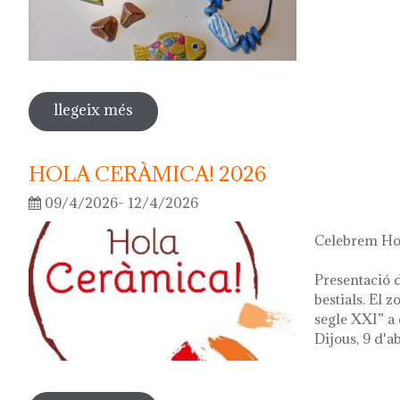
llegeix més
sobre fes la teva joia!
HOLA CERÀMICA! 2026
09/4/2026- 12/4/2026
Celebrem Hol
Presentació d
bestials. El 
segle XXI” a 
Dijous, 9 d'ab