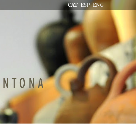
CAT
ESP
ENG