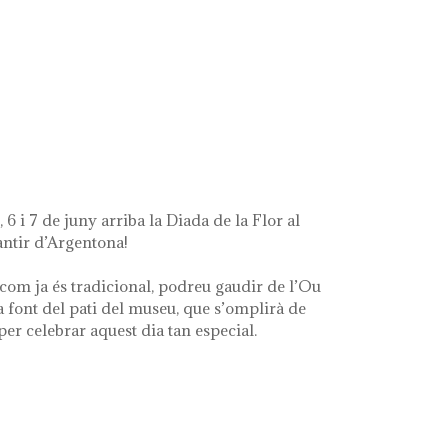
ue queda de mi'
 6 i 7 de juny arriba la Diada de la Flor al
ntir d’Argentona!
com ja és tradicional, podreu gaudir de l’Ou
a font del pati del museu, que s’omplirà de
 per celebrar aquest dia tan especial.