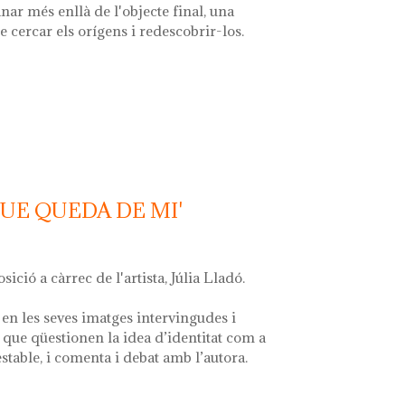
nar més enllà de l'objecte final, una
e cercar els orígens i redescobrir-los.
 la font'
QUE QUEDA DE MI'
osició a càrrec de l'artista, Júlia Lladó.
en les seves imatges intervingudes i
que qüestionen la idea d’identitat com a
estable, i comenta i debat amb l’autora.