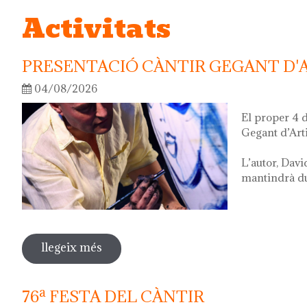
Activitats
PRESENTACIÓ CÀNTIR GEGANT D'
04/08/2026
El proper 4 
Gegant d’Art
L’autor, Davi
mantindrà dur
llegeix més
sobre presentació càntir gegant d'artis
76ª FESTA DEL CÀNTIR