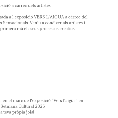
osició a càrrec dels artistes
tada a l'exposició VERS L'AIGUA a càrrec del
es Sensacionals. Veniu a conèixer als artistes i
primera mà els seus processos creatius.
 l'aigua" en el marc de la setmana cultural
il en el marc de l'exposició “Vers l'aigua” en
a Setmana Cultural 2026
a teva pròpia joia!