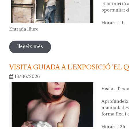
et permetrà a
oportunitat d
Horari: 11h
Entrada lliure
llegeix més
sobre visita guiada a l'exposició 'anar a
VISITA GUIADA A L'EXPOSICIÓ 'EL 
13/06/2026
Visita a l'exp
Aprofundeix 
manipulades 
forma fixa i 
Horari: 12h