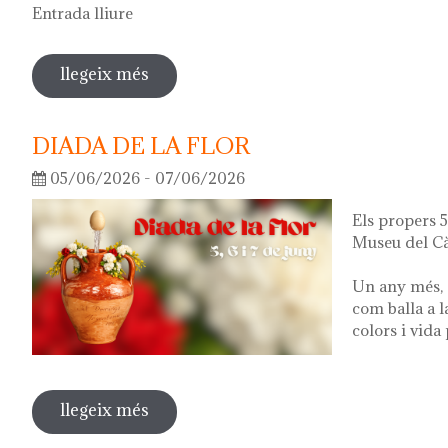
Entrada lliure
llegeix més
sobre visita guiada a l'exposició 'el q
DIADA DE LA FLOR
05/06/2026 - 07/06/2026
Els propers 5,
Museu del Cà
Un any més, 
com balla a l
colors i vida
llegeix més
sobre diada de la flor