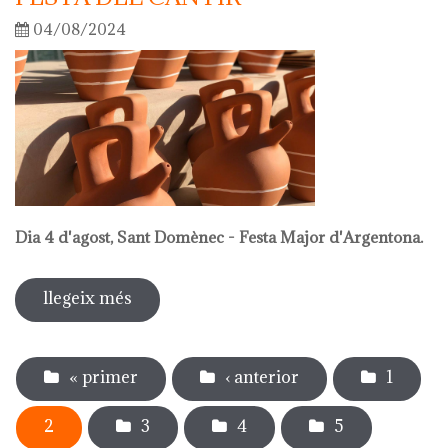
04/08/2024
Dia 4 d'agost, Sant Domènec - Festa Major d'Argentona.
llegeix més
sobre festa del càntir
Pàgines
« primer
‹ anterior
1
2
3
4
5