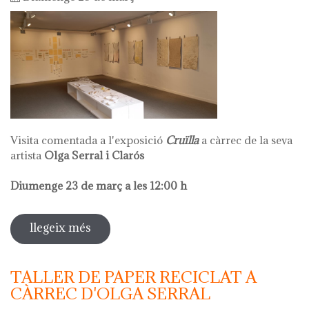
Visita comentada a l'exposició
Cruïlla
a càrrec de la seva
artista
Olga Serral i Clarós
Diumenge 23 de març a les 12:00 h
llegeix més
sobre visita comentada olga serral
TALLER DE PAPER RECICLAT A
CÀRREC D'OLGA SERRAL