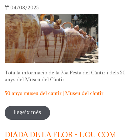
04/08/2025
Tota la informació de la 75a Festa del Càntir i dels 50
anys del Museu del Càntir:
50 anys museu del cantir | Museu del càntir
llegeix més
sobre 75a festa del càntir
DIADA DE LA FLOR - L'OU COM