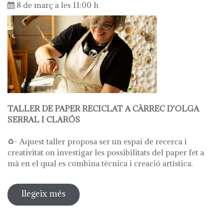
8 de març a les 11:00 h
TALLER DE PAPER RECICLAT A CÀRREC D’OLGA
SERRAL I CLARÓS
♻️- Aquest taller proposa ser un espai de recerca i
creativitat on investigar les possibilitats del paper fet a
mà en el qual es combina tècnica i creació artística.
llegeix més
sobre taller de paper reciclat a càrrec
d'olga serral