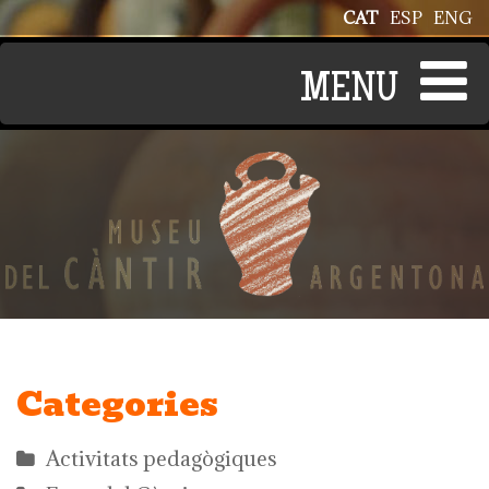
Vés al contingut
CAT
ESP
ENG
Categories
Activitats pedagògiques