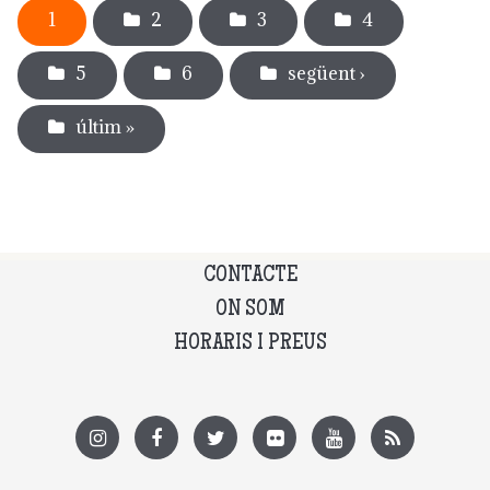
1
2
3
4
5
6
següent ›
últim »
CONTACTE
ON SOM
HORARIS I PREUS