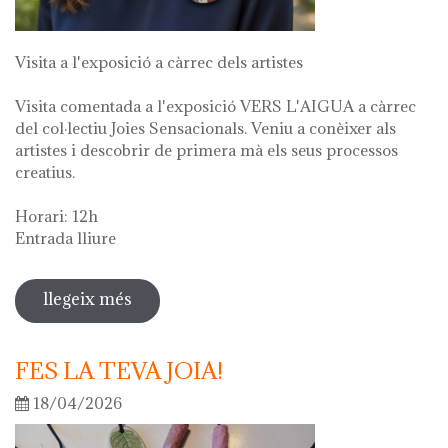
Visita a l'exposició a càrrec dels artistes
Visita comentada a l'exposició VERS L'AIGUA a càrrec
del col·lectiu Joies Sensacionals. Veniu a conèixer als
artistes i descobrir de primera mà els seus processos
creatius.
Horari: 12h
Entrada lliure
llegeix més
sobre visita guiada a l'exposició "vers
l'aigua" en el marc de la setmana
cultural 2026
FES LA TEVA JOIA!
18/04/2026