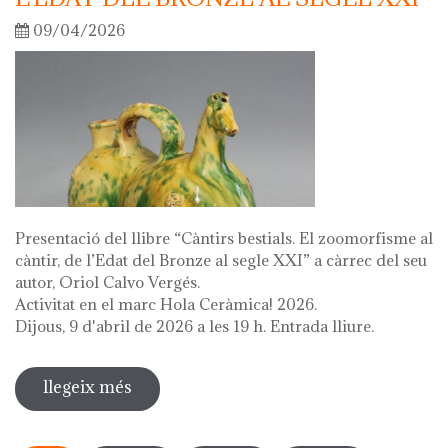
09/04/2026
Presentació del llibre “Càntirs bestials. El zoomorfisme al
càntir, de l’Edat del Bronze al segle XXI” a càrrec del seu
autor, Oriol Calvo Vergés.
Activitat en el marc Hola Ceràmica! 2026.
Dijous, 9 d'abril de 2026 a les 19 h. Entrada lliure.
llegeix més
sobre presentació del llibre "càntirs
bestials. zoomorfisme al càntir: de
Pàgines
l'edat del bronze al segle xxi"