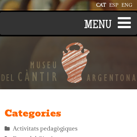
Vés al contingut
CAT
ESP
ENG
Categories
Activitats pedagògiques